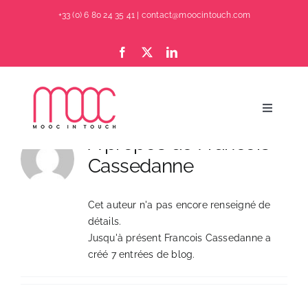
Passer
+33 (0) 6 80 24 35 41
|
contact@moocintouch.com
au
contenu
Toggle
Navigati
À propos de
Francois
CREER UNE FORMATION AVEC IA
Cassedanne
MOOC COOC SPOC
Cet auteur n'a pas encore renseigné de
détails.
C’EST QUOI ?
Jusqu'à présent Francois Cassedanne a
créé 7 entrées de blog.
OFFRE