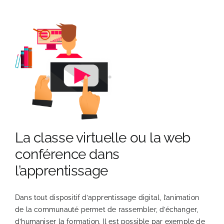
PRODUCTION AUDIOVISUELLE
UNIVERSITE DIGITALE
LIVRES BLANCS
STUDIO
La classe virtuelle ou la web
BLOG
conférence dans
l’apprentissage
CONTACT
Dans tout dispositif d’apprentissage digital, l’animation
de la communauté permet de rassembler, d’échanger,
LAB DIGITAL LEARNING
d’humaniser la formation. Il est possible par exemple de