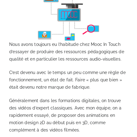
PRODUCTION AUDIOVISUELLE
UNIVERSITE DIGITALE
Nous avons toujours eu l’habitude chez Mooc In Touch
LIVRES BLANCS
d’essayer de produire des ressources pédagogiques de
qualité et en particulier les ressources audio-visuelles.
STUDIO
C’est devenu avec le temps un peu comme une règle de
fonctionnement, un état de fait. Faire « plus que bien »
était devenu notre marque de fabrique.
BLOG
Généralement dans les formations digitales, on trouve
des vidéos d’expert classiques. Avec mon équipe, on a
CONTACT
rapidement essayé, de proposer des animations en
motion design 2D au début puis en 3D, comme
LAB DIGITAL LEARNING
complément à des vidéos filmées.